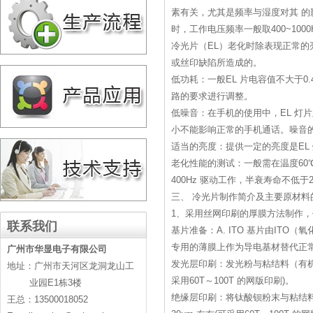
素有关，尤其是频率与湿度对其 的
时，工作电压频率一般取400~1000
冷光片（EL）老化时除表现正常的
或丝印缺陷所造成的。
低功耗：一般EL 片电容值不大于0.4
路的要求进行调整。
低噪音：在手机的使用中，EL 灯
小不能影响正常的手机通话。噪音
适当的亮度：提供一定的亮度是EL
老化性能的测试：一般需在温度60℃
400Hz 驱动工作，半衰寿命不低于
三、 冷光片制作简介及主要原材料
1、采用丝网印刷的厚膜方法制作，
联系我们
基片准备：A. ITO 基片由ITO
专用的薄膜上作为导电基材替代正常的 
广州市华显电子有限公司
发光层印刷：发光粉与粘结料（有机聚
地址：广州市天河区龙洞龙山工
采用60T～100T 的网版印刷)。
业园E1栋3楼
绝缘层印刷：将钛酸钡粉末与粘结料
王总：13500018052