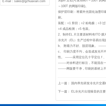
30μm 左右(可采用60T～100T
E-mail：sales@gzhuaxian.com
～100T 的网版印刷)。
保护层印刷：将紫外光固化油墨印刷在
刷。
装配：○1 剪切；○2 粘电极；○3
○4 成品检测；○5 包装。
2、制作EL 片主要原材料有ITO
冷光片（EL）生产过程中容易出现的几
b、 附着力不好、脱层现象。 -----
c、 印刷力度不均，会造成发光不均匀。 -
性。 --------采用定位孔十字定位 
---------对余料进行标注，不能
---------网版要干净，印刷的
上一篇：
国内率先研发冷光片交通标
下一篇：
EL冷光片出现噪音的主